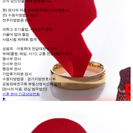
오직 당신만을 위해 변호합니다.
현) 판사의 마음 판심 법무법인 대표변호사
전) 수원지방법원 판사
전주지방법원 판사
과학고 조기졸업, 카이스트 진학
서울대 법대 졸업
사법시험 제49회 합격
​성범죄ㆍ아동학대 전담재판부 판사
부패(횡령, 배임, 사기), 교통 전담재판부 판사
형사부 판사
민사부 판사
행정부 판사
가압류가처분 판사
수원지방법원ㆍ경기지방변호사회
공동판례연구회 부동산명의신탁 발제
[판사의 마음, 판심 법무법인]
이혼 분야 긴급상담전화