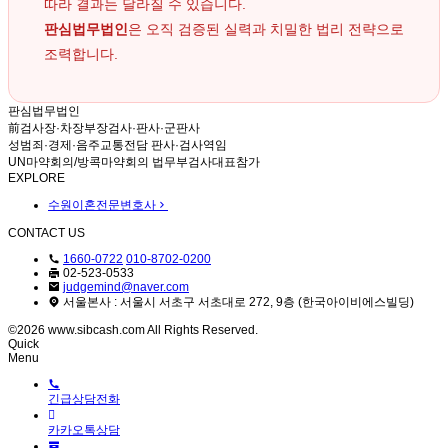
따라 결과는 달라질 수 있습니다.
판심법무법인
은 오직 검증된 실력과 치밀한 법리 전략으로
조력합니다.
판심법무법인
前검사장·차장부장검사·판사·군판사
성범죄·경제·음주교통전담 판사·검사역임
UN마약회의/방콕마약회의 법무부검사대표참가
EXPLORE
수원이혼전문변호사
CONTACT US
1660-0722
010-8702-0200
02-523-0533
judgemind@naver.com
서울본사 : 서울시 서초구 서초대로 272, 9층 (한국아이비에스빌딩)
©2026 www.sibcash.com All Rights Reserved.
Quick
Menu
긴급상담전화
카카오톡상담